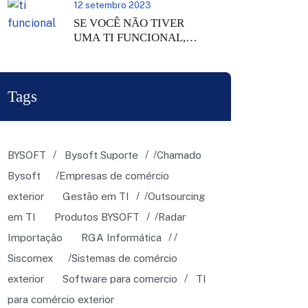
12 setembro 2023
SE VOCÊ NÃO TIVER
UMA TI FUNCIONAL,
NÃO VAI TER EQUIPE
PRODUTIVA!
Tags
BYSOFT
Bysoft Suporte
Chamado
Bysoft
Empresas de comércio
exterior
Gestão em TI
Outsourcing
em TI
Produtos BYSOFT
Radar
Importação
RGA Informática
Siscomex
Sistemas de comércio
exterior
Software para comercio
TI
para comércio exterior