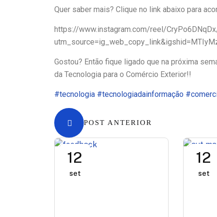
Quer saber mais? Clique no link abaixo para ac
https://www.instagram.com/reel/CryPo6DNqDx
utm_source=ig_web_copy_link&igshid=MTIyM
Gostou? Então fique ligado que na próxima sem
da Tecnologia para o Comércio Exterior!!
#tecnologia
#tecnologiadainformação
#comerc
POST ANTERIOR
12
12
set
set