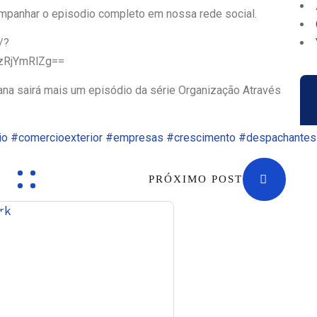
ompanhar o episodio completo em nossa rede social.
/?
zRjYmRlZg==
ana sairá mais um episódio da série Organização Através
io
#comercioexterior
#empresas
#crescimento
#despachantes
PRÓXIMO POST