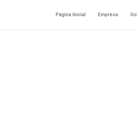
Página Inicial
Empresa
So
érie organização
logia para o