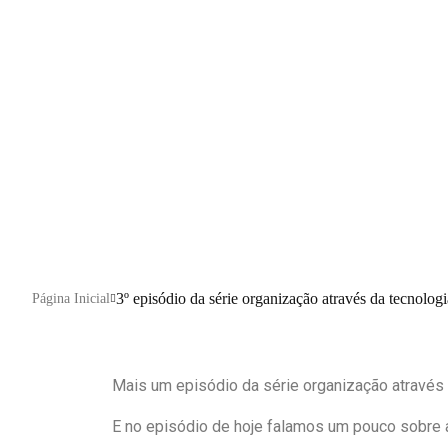
comércio exterior
Segundo episódio da série organização através da tecnolog
comércio exterior/ Automatização de processos!
3º episódio da série organização através da tecnologi
Página Inicial
Mais um episódio da série organização através d
E no episódio de hoje falamos um pouco sobre a